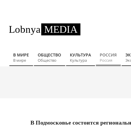
Skip
to
content
Lobnya
MEDIA
В МИРЕ
ОБЩЕСТВО
КУЛЬТУРА
РОССИЯ
Э
Primary
В мире
Общество
Культура
Россия
Эк
Navigation
Menu
В Подмосковье состоится региональ
2024-