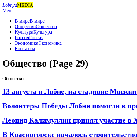
Skip
Lobnya
MEDIA
to
Primary
Menu
content
Navigation
В мире
В мире
Menu
Общество
Общество
Культура
Культура
Россия
Россия
Экономика
Экономика
Контакты
Общество
(Page 29)
Общество
13 августа в Лобне, на стадионе Моск
2023-
Волонтеры Победы Лобня помогли в про
08-
13
2023-
Леонид Калимуллин принял участие в 
08-
13
2023-
В Красногорске началось строительст