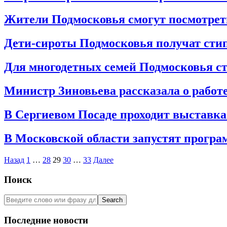
08-
11
2023-
Жители Подмосковья смогут посмотрет
08-
10
2023-
Дети-сироты Подмосковья получат сти
08-
07
2023-
Для многодетных семей Подмосковья ст
08-
03
2023-
Министр Зиновьева рассказала о работ
07-
31
2023-
В Сергиевом Посаде проходит выставка
07-
27
2023-
В Московской области запустят програ
07-
24
2023-
Пагинация
Назад
1
…
28
29
30
…
33
Далее
07-
записей
20
Поиск
Search
Последние новости