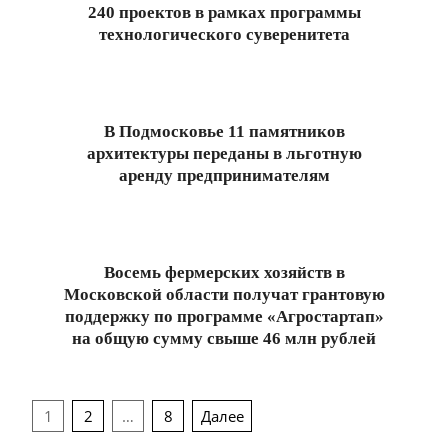
240 проектов в рамках программы
технологического суверенитета
2025-
12-
13
В Подмосковье 11 памятников
архитектуры переданы в льготную
аренду предпринимателям
2025-
11-
24
Восемь фермерских хозяйств в
Московской области получат грантовую
поддержку по программе «Агростартап»
на общую сумму свыше 46 млн рублей
2025-
11-
Пагинация
14
1
2
…
8
Далее
записей