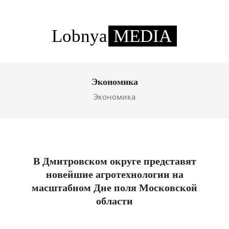
Skip
to
content
Lobnya
MEDIA
Primary
Navigation
Экономика
Menu
Экономика
В Дмитровском округе представят
новейшие агротехнологии на
масштабном Дне поля Московской
области
2026-
08-