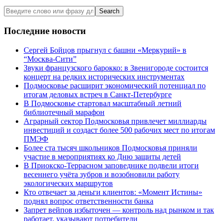
Search
Последние новости
Сергей Бойцов прыгнул с башни «Меркурий» в
“Москва-Сити”
Звуки французского барокко: в Звенигороде состоится
концерт на редких исторических инструментах
Подмосковье расширит экономический потенциал по
итогам деловых встреч в Санкт-Петербурге
В Подмосковье стартовал масштабный летний
библиотечный марафон
Аграрный сектор Подмосковья привлечет миллиарды
инвестиций и создаст более 500 рабочих мест по итогам
ПМЭФ
Более ста тысяч школьников Подмосковья приняли
участие в мероприятиях ко Дню защиты детей
В Приокско-Террасном заповеднике подвели итоги
весеннего учёта зубров и возобновили работу
экологических маршрутов
Кто отвечает за деньги клиентов: «Момент Истины»
поднял вопрос ответственности банка
Запрет вейпов избыточен — контроль над рынком и так
работает, указывают потребители