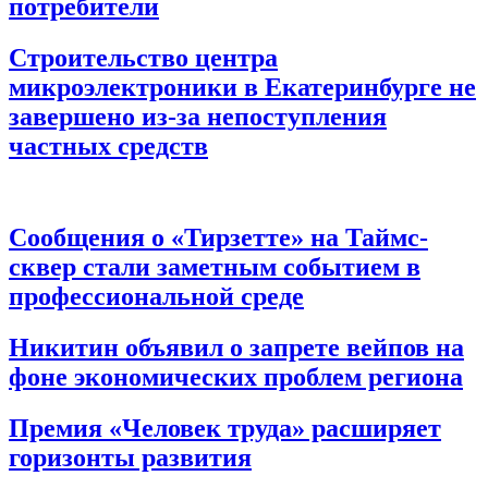
потребители
2026-
Строительство центра
05-
микроэлектроники в Екатеринбурге не
25
завершено из-за непоступления
частных средств
2026-
01-
29
Сообщения о «Тирзетте» на Таймс-
сквер стали заметным событием в
профессиональной среде
2025-
Никитин объявил о запрете вейпов на
12-
фоне экономических проблем региона
23
2025-
Премия «Человек труда» расширяет
12-
горизонты развития
01