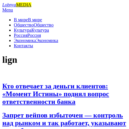
Skip
Lobnya
MEDIA
to
Primary
Menu
content
Navigation
В мире
В мире
Menu
Общество
Общество
Культура
Культура
Россия
Россия
Экономика
Экономика
Контакты
lign
Кто отвечает за деньги клиентов:
«Момент Истины» поднял вопрос
ответственности банка
2026-
Запрет вейпов избыточен — контроль
05-
над рынком и так работает, указывают
26