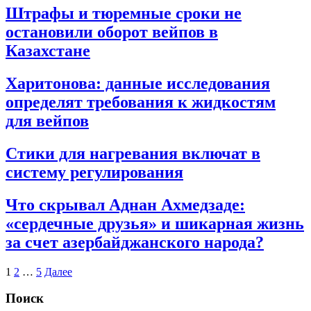
2025-
Штрафы и тюремные сроки не
11-
остановили оборот вейпов в
26
Казахстане
2025-
Харитонова: данные исследования
11-
определят требования к жидкостям
25
для вейпов
2025-
Стики для нагревания включат в
11-
систему регулирования
13
2025-
Что скрывал Аднан Ахмедзаде:
11-
«сердечные друзья» и шикарная жизнь
07
за счет азербайджанского народа?
2025-
Пагинация
1
2
…
5
Далее
10-
записей
07
Поиск