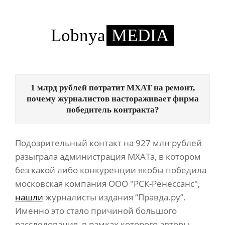
Skip
to
content
Lobnya
MEDIA
Primary
Navigation
1 млрд рублей потратит МХАТ на ремонт,
Menu
почему журналистов настораживает фирма
победитель контракта?
Подозрительный контакт на 927 млн рублей
разыграла администрация МХАТа, в котором
без какой либо конкуренции якобы победила
московская компания ООО "РСК-Ренессанс",
нашли
журналисты издания “Правда.ру”.
Именно это стало причиной большого
расследования, в рамках которого авторы