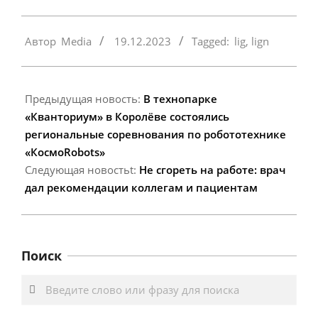
2023-
Автор
Media
19.12.2023
Tagged:
lig
,
lign
12-
19
Предыдущая новость:
В технопарке
«Кванториум» в Королёве состоялись
региональные соревнования по робототехнике
«КосмоRobots»
Следующая новостьt:
Не сгореть на работе: врач
дал рекомендации коллегам и пациентам
Поиск
Search